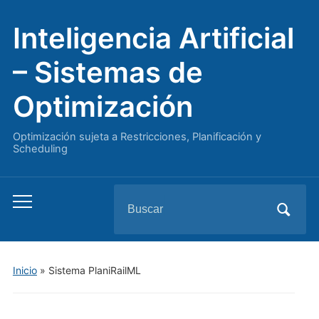
Inteligencia Artificial
– Sistemas de
Optimización
Optimización sujeta a Restricciones, Planificación y
Scheduling
Buscar:
Alternar
el
menú
móvil
Inicio
»
Sistema PlaniRailML